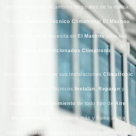
primera calidad, recambios originales de la marca.
Nuestro
Servicio Técnico Climatronic El Masnou
es lo que usted necesita en
El Masnou
para sus
Aires Acondicionados
Climatronic
.
Nosotros cuidamos de sus instalaciones
Climatronic
porque nuestros técnicos
Instalan
,
Reparan
y
realizan el
Mantenimiento
de todo tipo de
Aire
Acondicionado.
No espere más y llame ahora
mismo a nuestro teléfono de contacto y recibirá en