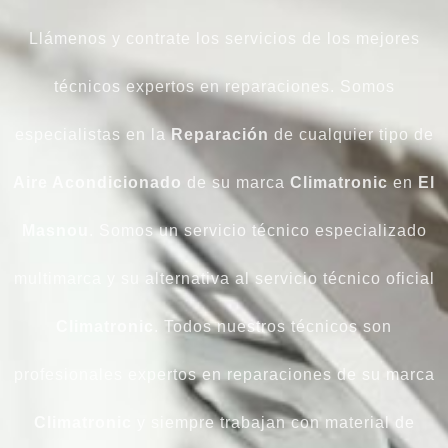
Llámenos y contrate los servicios de los mejores
técnicos expertos en reparaciones. Somos
especialistas en la
Reparación
de cualquier tipo de
Aire Acondicionado
de su marca
Climatronic
en
El
Masnou
. Somos un servicio técnico especializado
multimarca y su alternativa al servicio técnico oficial
Climatronic
. Todos nuestros técnicos son
profesionales expertos en reparaciones de su marca
Climatronic
y siempre trabajan con material de