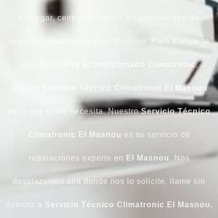
su hogar, centro de trabajo o cualquier tipo de
negocio o local a nuestros técnicos. Para alargar la
vida de su
Aire
Acondicionado
Climatronic
,
nuestro
Servicio
Técnico Climatronic El Masnou
es lo que usted necesita. Nuestro
Servicio Técnico
Climatronic El Masnou
es su servicio de
reparaciones experto en
El Masnou
. Nos
desplazamos allá donde nos lo solicite, llame sin
demora a
Servicio Técnico Climatronic El Masnou.