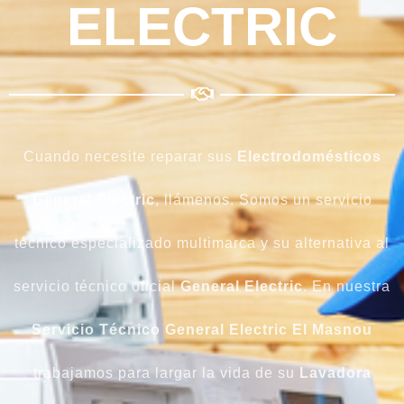
ELECTRIC
Cuando necesite reparar sus
Electrodomésticos
General Electric
, llámenos. Somos un servicio
técnico especializado multimarca y su alternativa al
servicio técnico oficial
General Electric
. En nuestra
Servicio Técnico General Electric El Masnou
trabajamos para largar la vida de su
Lavadora