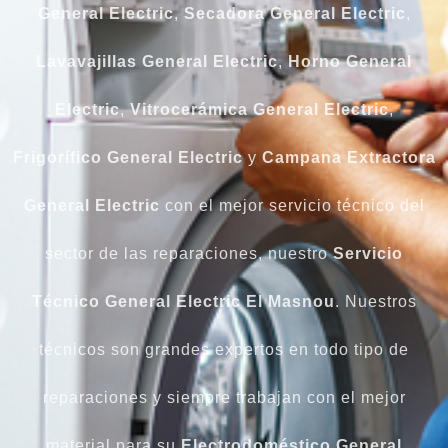
General Electric
,
Secadora General Electric
,
Lavavajillas General Electric
,
Horno General
Electric
,
Vitrocerámica General Electric
,
Frigorífico General Electric
y
Campana Extractora
General Electric
con el mejor servicio técnico del
sector de las reparaciones, nuestro
Servicio
Técnico General Electric El Masnou
. Nuestros
técnicos son grandes expertos en todo tipo de
reparaciones y siempre trabajan con el mejor
material para su
Electrodoméstico General