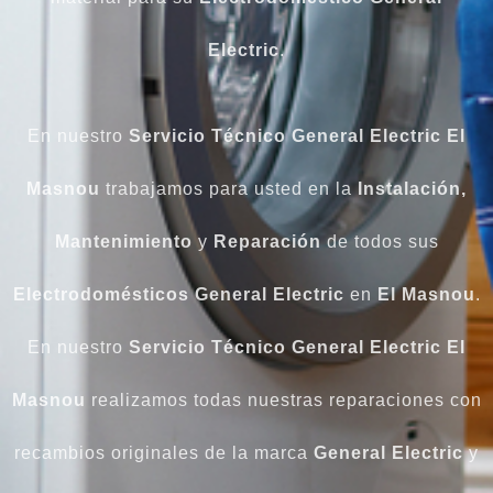
Electric
.
En nuestro
Servicio Técnico General Electric El
Masnou
trabajamos para usted en la
Instalación,
Mantenimiento
y
Reparación
de todos sus
Electrodomésticos General Electric
en
El Masnou
.
En nuestro
Servicio Técnico General Electric El
Masnou
realizamos todas nuestras reparaciones con
recambios originales de la marca
General Electric
y