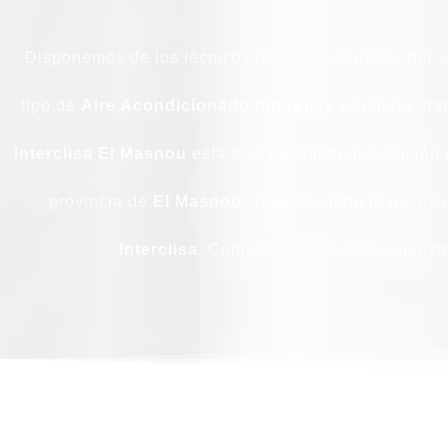
Disponemos de los técnicos más profesionales del se
tipo de
Aire Acondicionado Interclisa
y siempre tra
Interclisa El Masnou
está a su completa disposición 
provincia de
El Masnou
. Tenemos todo lo necesar
Interclisa
. Contacte con nosotros, nuest