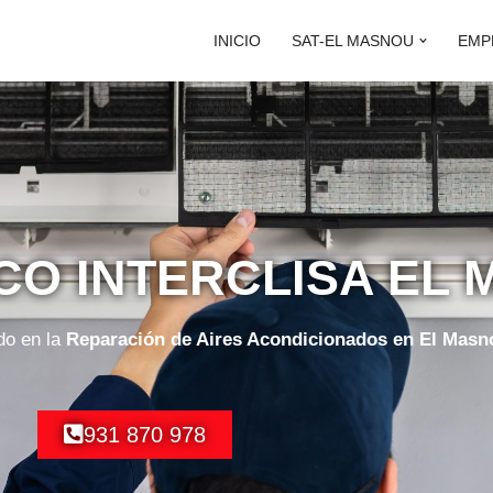
INICIO
SAT-EL MASNOU
EMP
ICO INTERCLISA EL
do en la
Reparación de Aires Acondicionados en El Masn
931 870 978