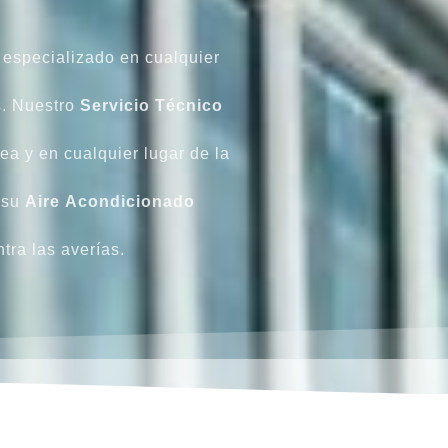
 especializado en cualquier
s. Nuestro
Servicio Técnico
sea y en cualquier lugar de la
 su
Aire
Acondicionado
ntra las averías.