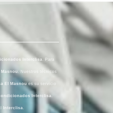
icionados
Interclisa
. Para
l Masnou
. Nuestros técnicos
isa El Masnou
es su servicio
condicionados Interclisa
.
al
Interclisa
.