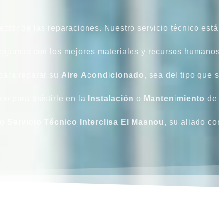
ctor de las reparaciones. Nuestro servicio técnico está
bajamos con los mejores materiales y recursos humano
para reparar su
Aire
Acondicionado
, sea del tipo que 
io para asistirle en la
Instalación
o
Mantenimiento
de
ro
Servicio Técnico Interclisa El Masnou
, su aliado co