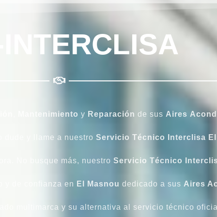
-INTERCLISA
ción
,
Mantenimiento
y
Reparación
de sus
Aires
Acond
lo dude y llame a nuestro
Servicio
Técnico
Interclisa
E
ahora. No busque más, nuestro
Servicio Técnico Intercl
no y de confianza en
El Masnou
dedicado a sus
Aires A
do multimarca y su alternativa al servicio técnico ofici