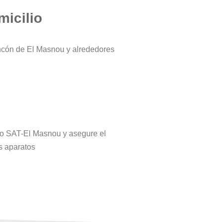
micilio
incón de El Masnou y alrededores
tro SAT-El Masnou y asegure el
s aparatos