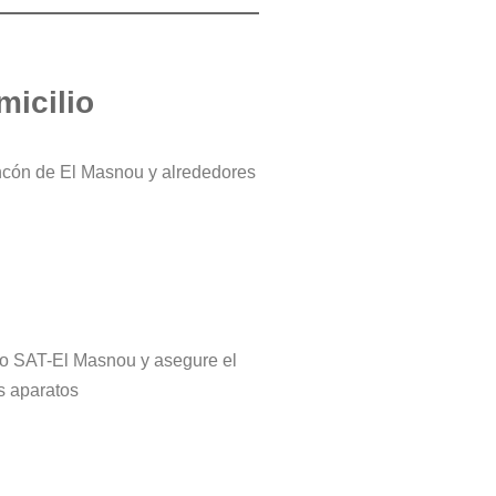
micilio
incón de El Masnou y alrededores
tro SAT-El Masnou y asegure el
s aparatos