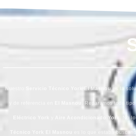
Nuestro
Servicio Técnico York El Masnou
es la solu
y de referencia en
El Masnou
. Reparamos todo tip
Eléctrico
York
y
Aire Acondicionado York
. No l
Técnico York El Masnou
es lo que estaba buscando