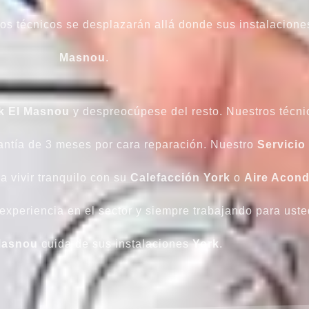
os técnicos se desplazarán allá donde sus instalacion
Masnou
.
rk El Masnou
y despreocúpese del resto. Nuestros técni
antía de 3 meses por cara reparación. Nuestro
Servicio
 vivir tranquilo con su
Calefacción
York
o
Aire Acond
 experiencia en el sector y siempre trabajando para ust
Masnou
cuida de sus instalaciones
York
.