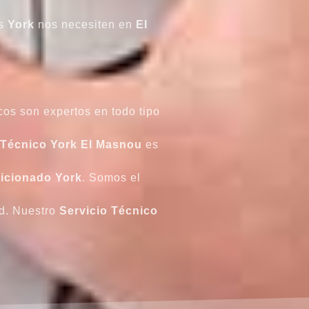
es
York
nos necesiten en
El
cos son expertos en todo tipo
 Técnico York El Masnou
es
icionado York
. Somos el
ed. Nuestro
Servicio Técnico