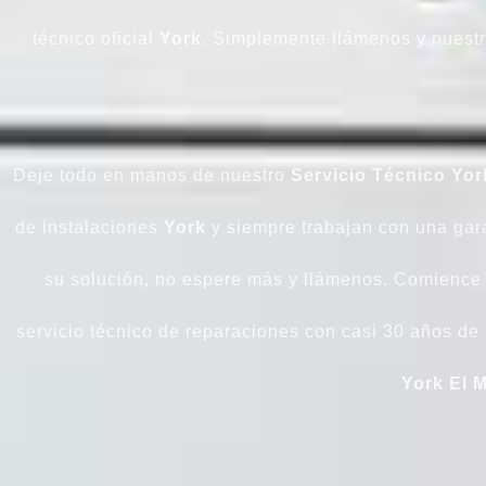
técnico oficial
York
. Simplemente llámenos y nuestr
Deje todo en manos de nuestro
Servicio Técnico Yo
de instalaciones
York
y siempre trabajan con una gar
su solución, no espere más y llámenos. Comience a
servicio técnico de reparaciones con casi 30 años de
York El 