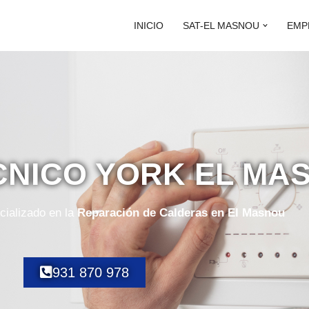
INICIO
SAT-EL MASNOU
EMP
CNICO YORK EL MA
cializado en la
Reparación de Calderas en El Masnou
931 870 978