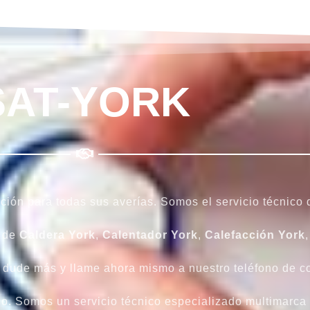
SAT-YORK
ción para todas sus averías. Somos el servicio técnico
o de
Caldera
York
,
Calentador
York
,
Calefacción
York
o dude más y llame ahora mismo a nuestro teléfono de c
. Somos un servicio técnico especializado multimarca y 