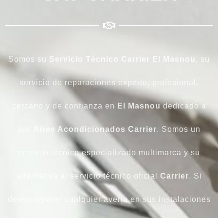
Somos su
Servicio Técnico Carrier El Masnou
, su
servicio de reparaciones experto, profesional,
cercano y de confianza en
El Masnou
dedicado a
sus
Aires Acondicionados Carrier
. Somos un
servicio técnico especializado multimarca y su
alternativa al servicio técnico oficial
Carrier
. Si
desea reparar cualquier avería en sus instalaciones