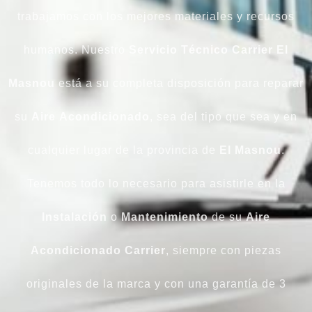
trabajamos con los mejores materiales y recursos
humanos. Nuestro
Servicio Técnico Carrier El
Masnou
está a su completa disposición para reparar
su
Aire
Acondicionado
, sea del tipo que sea y en
cualquier lugar de la provincia de
El Masnou
.
Tenemos todo lo necesario para asistirle en la
Instalación
o
Mantenimiento
de su
Aire
Acondicionado
Carrier
, siempre con piezas
originales de la marca y con una garantía de 3