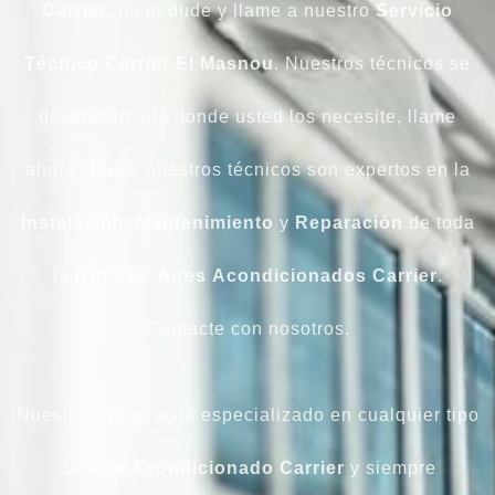
Carrier
, no lo dude y llame a nuestro
Servicio
Técnico
Carrier
El Masnou
. Nuestros técnicos se
desplazan allá donde usted los necesite, llame
ahora. Todos nuestros técnicos son expertos en la
Instalación
,
Mantenimiento
y
Reparación
de toda
la gama de
Aires
Acondicionados
Carrier
.
Contacte con nosotros.
Nuestro equipo está especializado en cualquier tipo
de
Aire Acondicionado Carrier
y siempre