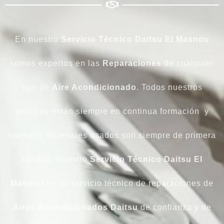
En nuestro
Servicio Técnico Daitsu El Masnou
somos expertos en las
Reparaciones
de cualquier
tipo de
Aire Acondicionado
. Todos nuestros
técnicos están siempre en continua formación y
nuestros materiales usados son siempre de primera
calidad. Nuestro
Servicio Técnico Daitsu El
Masnou
es su servicio técnico de reparaciones de
Aires
Acondicionados Daitsu
de confianza y de