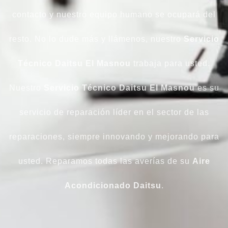
contacto y nuestro equipo humano se ocupará del
resto. No lo dude más y llámenos, nuestro
Servicio
Técnico Daitsu El Masnou
trabaja para usted.
Nuestro
Servicio
Técnico
Daitsu
El Masnou
es su
servicio de reparación líder en el sector de las
reparaciones, siempre innovando y mejorando para
usted. Reparamos todas las averías de su
Aire
Acondicionado Daitsu
.