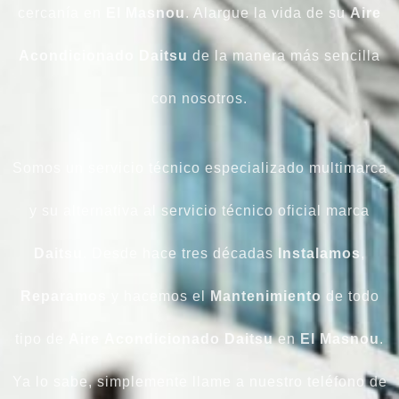
cercanía en
El Masnou
. Alargue la vida de su
Aire
Acondicionado Daitsu
de la manera más sencilla
con nosotros.
Somos un servicio técnico especializado multimarca
y su alternativa al servicio técnico oficial marca
Daitsu
. Desde hace tres décadas
Instalamos
,
Reparamos
y hacemos el
Mantenimiento
de todo
tipo de
Aire
Acondicionado
Daitsu
en
El Masnou
.
Ya lo sabe, simplemente llame a nuestro teléfono de